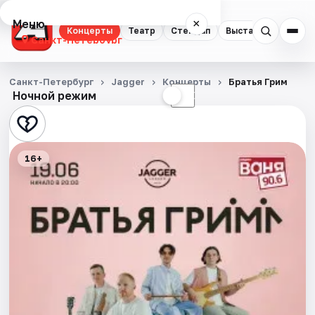
Меню
×
Концерты
Театр
Стендап
Выставки
Квест
Санкт-Петербург
Концерты
Санкт-Петербург
Jagger
Концерты
Братья Грим
Ночной режим
☀
☾
Театр
Стендап
16+
Выставки
Квесты
Экскурсии
Спорт
События