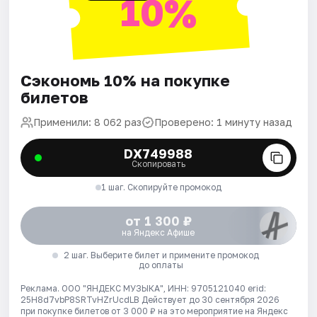
10%
Сэкономь 10% на покупке
билетов
Применили: 8 062 раз
Проверено: 1 минуту назад
DX749988
Скопировать
1 шаг. Скопируйте промокод
от 1 300 ₽
на Яндекс Афише
2 шаг. Выберите билет и примените промокод
до оплаты
Реклама. ООО "ЯНДЕКС МУЗЫКА", ИНН: 9705121040 erid:
25H8d7vbP8SRTvHZrUcdLB
Действует до 30 сентября 2026
при покупке билетов от 3 000 ₽ на это мероприятие на Яндекс