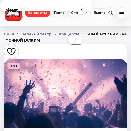
Меню
×
Концерты
Театр
Стендап
Выставки
Квест
Сочи
Концерты
Сочи
Зелёный театр
Концерты
БПМ Фест / BPM Fest
Ночной режим
☀
☾
Театр
Стендап
16+
Выставки
Квесты
Экскурсии
Спорт
События