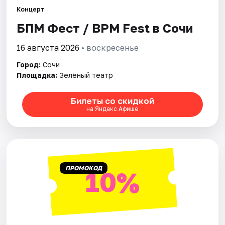
Концерт
БПМ Фест / BPM Fest в Сочи
Города
16 августа 2026
• воскресенье
Площадки
Город:
Сочи
Артисты
Площадка:
Зелёный театр
Рейтинги
Билеты со скидкой
на Яндекс Афише
ПРОМОКОД
10%