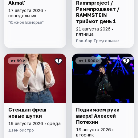
Akmal'
Rammproject /
Раммпроджект /
17 августа 2026 •
RAMMSTEIN
понедельник
трибьют день 1
"Южное Взморье"
21 августа 2026 •
пятница
Рок-бар Треугольник
от 99 ₽
от 1 500 ₽
Стендап фреш
Поднимаем руки
новые шутки
вверх! Алексей
Потехин
19 августа 2026 • среда
18 августа 2026 •
Дзен бистро
вторник