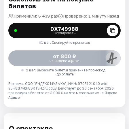
билетов
Применили: 8 439 раз
Проверено: 1 минуту назад
DX749988
Скопировать
1 шаг. Скопируйте промокод
от 800 ₽
на Яндекс Афише
2 шаг. Выберите билет и примените промокод
до оплаты
Реклама. ООО "ЯНДЕКС МУЗЫКА", ИНН: 9705121040 erid:
25H8d7vbP8SRTvHZrUcdLB
Действует до 30 сентября 2026
при покупке билетов от 3 000 ₽ на это мероприятие на Яндекс
Афише!
О спектакле