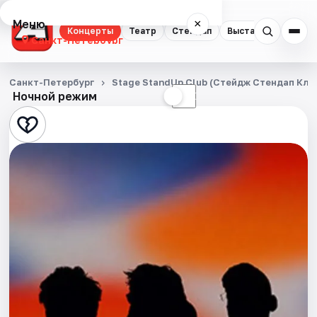
Меню
×
Концерты
Театр
Стендап
Выставки
Квест
Санкт-Петербург
Концерты
Санкт-Петербург
Stage StandUp Club (Стейдж Стендап Кла
Ночной режим
☀
☾
Театр
Стендап
Выставки
Квесты
Экскурсии
Спорт
События