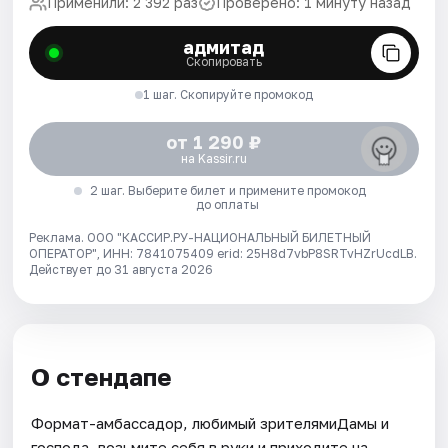
Применили: 2 392 раз
Проверено: 1 минуту назад
адмитад
Скопировать
1 шаг. Скопируйте промокод
от 1 290 ₽
на Kassir.ru
2 шаг. Выберите билет и примените промокод
до оплаты
Реклама. ООО "КАССИР.РУ-НАЦИОНАЛЬНЫЙ БИЛЕТНЫЙ
ОПЕРАТОР", ИНН: 7841075409 erid: 25H8d7vbP8SRTvHZrUcdLB.
Действует до 31 августа 2026
О стендапе
Формат-амбассадор, любимый зрителямиДамы и
господа, возьмите себя в руки и приходите на