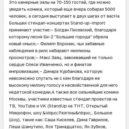
Это камерные залы на 70-150 гостей, где можно
увидеть комика, который еще вчера собирал 5000
человек, а сегодня выступает в двух шагах от васНа
Больших стендап-концертах Stand-up-Import
принимают участие:– Богдан Лисевский, благодаря
которому песня Би-2 "Большие города" обрела
новый смысл;– Филипп Воронин, чьи забавные
наблюдения в рилс набирают миллионы
просмотров;– Макс Заяц, завоевавший не только
сердце Олеси Иванченко, но и фанатов
импровизации;– Динара Курбанова, которую
невозможно спутать ни с кем благодаря ее
высокому милому голосу и несвойственной для него
недетской комедии.А также все сильнейшие комики
Москвы, участники известных стендап проектов на
ТВ, YouTube и VK (StandUp на ТНТ, Открытый
Микрофон, шоу &ldquo;Разгоны&rdquo;, Большое
Шоу), такие как: Саша Киселев, Дима Гаврилов,
Леша Шамутило, Яся Тринадцатко, Ян Зубков,