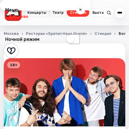
Меню
×
Концерты
Театр
Стендап
Выставки
Квест
Москва
Концерты
Москва
Ресторан «Spaten Haus Grand»
Стендап
Боль
Ночной режим
☀
☾
Театр
Стендап
18+
Выставки
Квесты
Экскурсии
Спорт
События