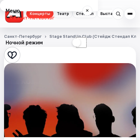
Меню
×
Концерты
Театр
Стендап
Выставки
Квест
Санкт-Петербург
Концерты
Санкт-Петербург
Stage StandUp Club (Стейдж Стендап Кла
Ночной режим
☀
☾
Театр
Стендап
Выставки
Квесты
Экскурсии
Спорт
События