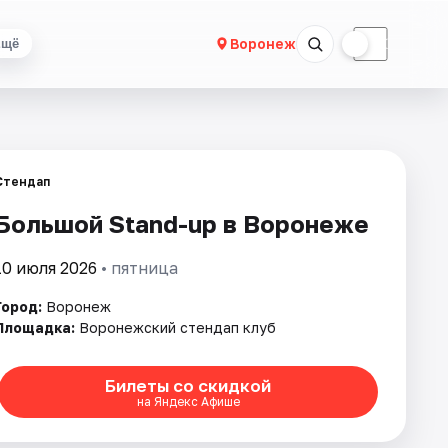
☀
☾
Воронеж
Ещё
Стендап
Большой Stand-up в Воронеже
10 июля 2026
• пятница
Город:
Воронеж
Площадка:
Воронежский стендап клуб
Билеты со скидкой
на Яндекс Афише