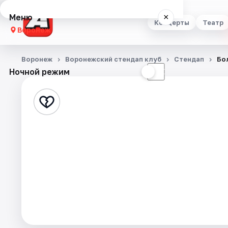
Меню
×
Концерты
Театр
Воронеж
Концерты
Воронеж
Воронежский стендап клуб
Стендап
Бо
Ночной режим
☀
☾
Театр
Стендап
Выставки
Квесты
Экскурсии
Спорт
События