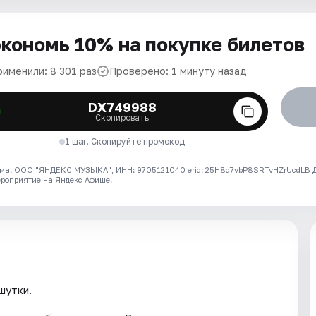
кономь 10% на покупке билетов
рименили: 8 301 раз
Проверено: 1 минуту назад
DX749988
Скопировать
1 шаг. Скопируйте промокод
ма. ООО "ЯНДЕКС МУЗЫКА", ИНН: 9705121040 erid: 25H8d7vbP8SRTvHZrUcdLB
ероприятие на Яндекс Афише!
шутки.