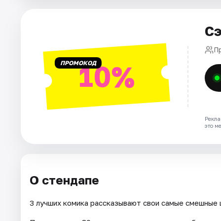
Города
Сэ
Площадки
П
ПРОМОКОД
10%
Артисты
Рейтинги
Рекла
это м
О стендапе
3 лучших комика рассказывают свои самые смешные 