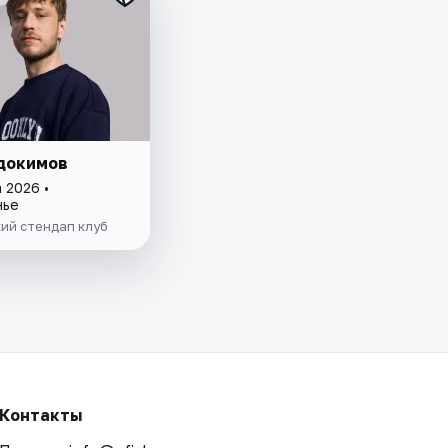
докимов
 2026 •
нье
ий стендап клуб
Контакты