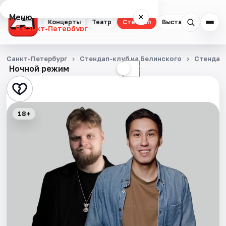
Меню
×
Концерты
Театр
Стендап
Выставки
Квест
Санкт-Петербург
Концерты
Санкт-Петербург
Стендап-клуб на Белинского
Стендап
Ночной режим
☀
☾
Театр
Стендап
18+
Выставки
Квесты
Экскурсии
Спорт
События