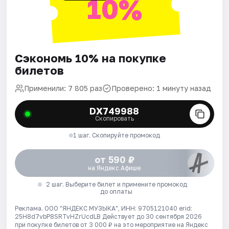
10%
Сэкономь 10% на покупке
билетов
Применили: 7 805 раз
Проверено: 1 минуту назад
DX749988
Скопировать
1 шаг. Скопируйте промокод
от 590 ₽
на Яндекс Афише
2 шаг. Выберите билет и примените промокод
до оплаты
Реклама. ООО "ЯНДЕКС МУЗЫКА", ИНН: 9705121040 erid:
25H8d7vbP8SRTvHZrUcdLB
Действует до 30 сентября 2026
при покупке билетов от 3 000 ₽ на это мероприятие на Яндекс