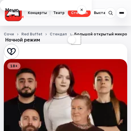
Меню
×
Концерты
Театр
Стендап
Выставки
Квест
Сочи
Концерты
Сочи
Red Buffet
Стендап
Большой открытый микроф
Ночной режим
☀
☾
Театр
Стендап
18+
Выставки
Квесты
Экскурсии
Спорт
События