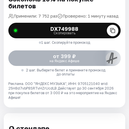
билетов
Применили: 7 752 раз
Проверено: 1 минуту назад
DX749988
Скопировать
1 шаг. Скопируйте промокод
от 399 ₽
на Яндекс Афише
2 шаг. Выберите билет и примените промокод
до оплаты
Реклама. ООО "ЯНДЕКС МУЗЫКА", ИНН: 9705121040 erid:
25H8d7vbP8SRTvHZrUcdLB
Действует до 30 сентября 2026
при покупке билетов от 3 000 ₽ на это мероприятие на Яндекс
Афише!
О стендапе