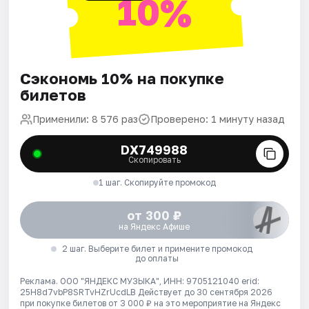
10%
Сэкономь 10% на покупке
билетов
Применили: 8 576 раз
Проверено: 1 минуту назад
DX749988
Скопировать
1 шаг. Скопируйте промокод
от 300 ₽
на Яндекс Афише
2 шаг. Выберите билет и примените промокод
до оплаты
Реклама. ООО "ЯНДЕКС МУЗЫКА", ИНН: 9705121040 erid:
25H8d7vbP8SRTvHZrUcdLB
Действует до 30 сентября 2026
при покупке билетов от 3 000 ₽ на это мероприятие на Яндекс