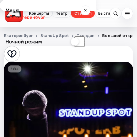
Меню
×
Концерты
Театр
Стендап
Выставки
Квест
Екатеринбург
Концерты
Екатеринбург
StandUp Spot
Стендап
Большой откры
Ночной режим
☀
☾
Театр
Стендап
18+
Выставки
Квесты
Экскурсии
Спорт
События