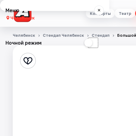
Меню
×
Концерты
Театр
Челябинск
Концерты
Челябинск
Стендап Челябинск
Стендап
Большой
Ночной режим
☀
☾
Театр
Стендап
Выставки
Квесты
Экскурсии
Спорт
События