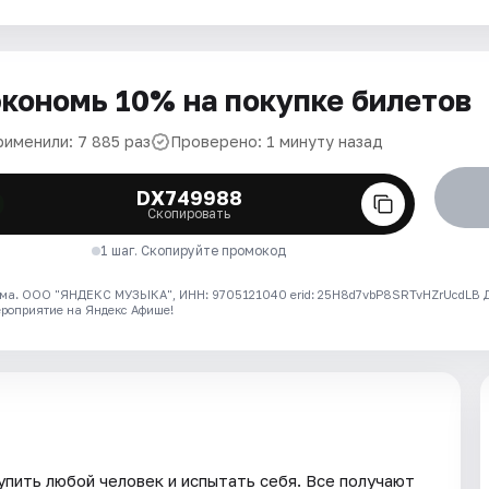
кономь 10% на покупке билетов
рименили: 7 885 раз
Проверено: 1 минуту назад
DX749988
Скопировать
1 шаг. Скопируйте промокод
ма. ООО "ЯНДЕКС МУЗЫКА", ИНН: 9705121040 erid: 25H8d7vbP8SRTvHZrUcdLB
ероприятие на Яндекс Афише!
пить любой человек и испытать себя. Все получают