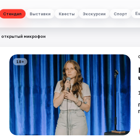
Стендап
Выставки
Квесты
Экскурсии
Спорт
Е
 открытый микрофон
18+