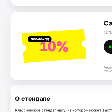
Города
Сэ
Площадки
П
Артисты
ПРОМОКОД
10%
Рейтинги
Рекла
это м
О стендапе
Классическое стендап-шоу, на котором может высту