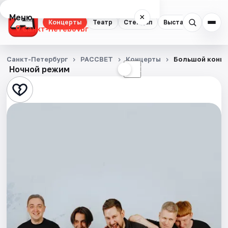
Меню
×
Концерты
Театр
Стендап
Выставки
Квест
Санкт-Петербург
Концерты
Санкт-Петербург
РАССВЕТ
Концерты
Большой конце
Ночной режим
☀
☾
Театр
Стендап
Выставки
Квесты
Экскурсии
Спорт
События