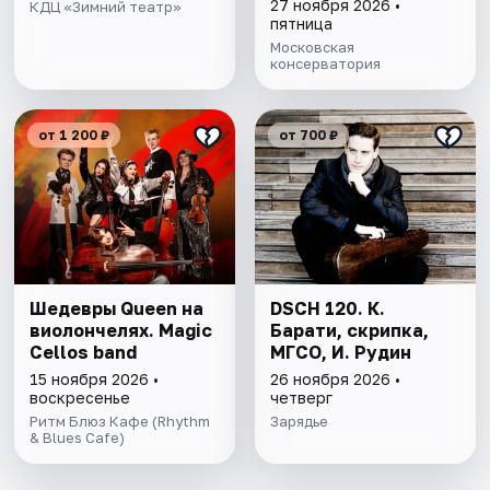
оркестр
27 ноября 2026 •
КДЦ «Зимний театр»
пятница
Московская
консерватория
от 1 200 ₽
от 700 ₽
Шедевры Queen на
DSCH 120. К.
виолончелях. Magic
Барати, скрипка,
Cellos band
МГСО, И. Рудин
15 ноября 2026 •
26 ноября 2026 •
воскресенье
четверг
Ритм Блюз Кафе (Rhythm
Зарядье
& Blues Cafe)