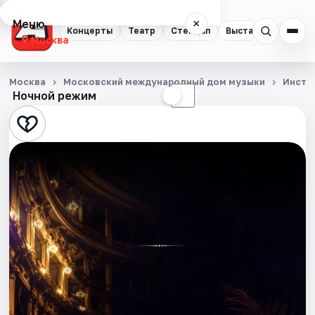
Меню
×
Концерты
Театр
Стендап
Выставки
Квест
Москва
Концерты
Москва
Московский международный дом музыки
Инстр
Ночной режим
☀
☾
Театр
Стендап
Выставки
Квесты
Экскурсии
Спорт
События