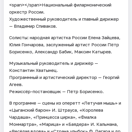
<span></span>Национальный филармонический
оркестр России.
Художественный руководитель и главный дирижер
— Владимир Спиваков.
Солисты: народная артистка России Елена Зайцева,
Юлия Гончарова, заслуженный артист России Пётр
Борисенко, Александр Бабик, Максим Катырев.
Музыкальный руководитель и дирижёр —
Константин Хватынец.
Программный и артистический директор — Георгий
Агеев.
Режиссёр-постановщик — Пётр Борисенко.
В программе — сцены из оперетт «Летучая мышь» и
«Цыганский барон» И. Штрауса, «Королева
Чардаша», «Принцесса цирка», «Фиалка
Монмартра», «Марица» и «Баядера» И. Кальмана,
«Весёлая вдова» и «Страна улыбок» Ф. Легара и др.