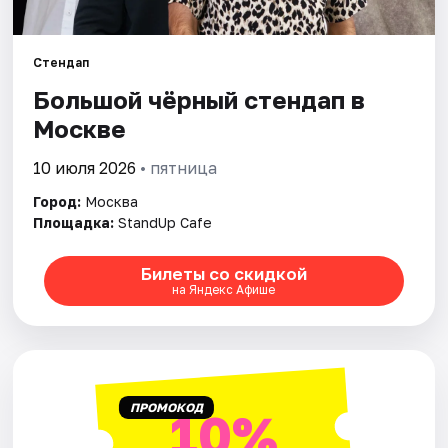
Города
Стендап
Большой чёрный стендап в
Площадки
Москве
Артисты
10 июля 2026
• пятница
Рейтинги
Город:
Москва
Площадка:
StandUp Cafe
Билеты со скидкой
на Яндекс Афише
ПРОМОКОД
10%