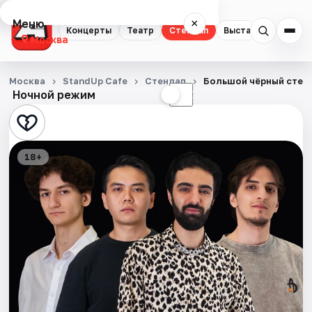
Меню
×
Концерты
Театр
Стендап
Выставки
Квест
Москва
Концерты
Москва
StandUp Cafe
Стендап
Большой чёрный стен
Ночной режим
☀
☾
Театр
Стендап
18+
Выставки
Квесты
Экскурсии
Спорт
События