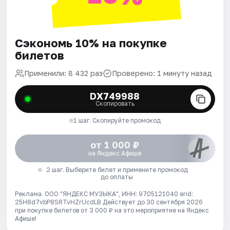
Сэкономь 10% на покупке
билетов
Применили: 8 432 раз
Проверено: 1 минуту назад
DX749988
Скопировать
1 шаг. Скопируйте промокод
от 1 000 ₽
на Яндекс Афише
2 шаг. Выберите билет и примените промокод
до оплаты
Реклама. ООО "ЯНДЕКС МУЗЫКА", ИНН: 9705121040 erid:
25H8d7vbP8SRTvHZrUcdLB
Действует до 30 сентября 2026
при покупке билетов от 3 000 ₽ на это мероприятие на Яндекс
Афише!