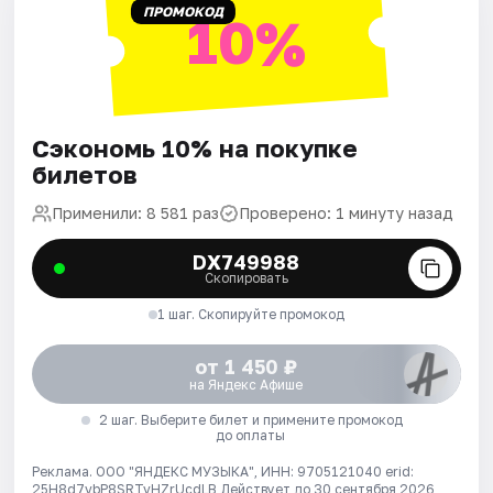
ПРОМОКОД
10%
Сэкономь 10% на покупке
билетов
Применили: 8 581 раз
Проверено: 1 минуту назад
DX749988
Скопировать
1 шаг. Скопируйте промокод
от 1 450 ₽
на Яндекс Афише
2 шаг. Выберите билет и примените промокод
до оплаты
Реклама. ООО "ЯНДЕКС МУЗЫКА", ИНН: 9705121040 erid:
25H8d7vbP8SRTvHZrUcdLB
Действует до 30 сентября 2026