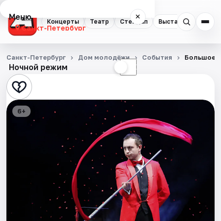
Меню
×
Концерты
Театр
Стендап
Выставки
Квест
Санкт-Петербург
Концерты
Санкт-Петербург
Дом молодёжи
События
Большое 
Ночной режим
☀
☾
Театр
Стендап
6+
Выставки
Квесты
Экскурсии
Спорт
События