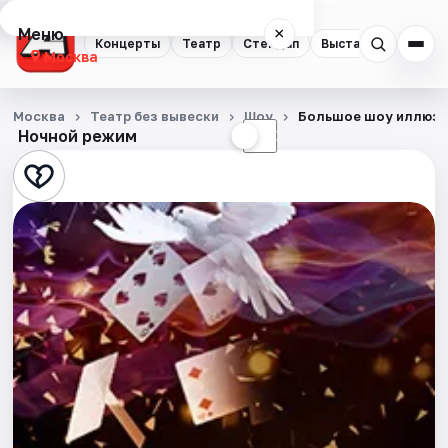
Меню
×
Концерты
Театр
Стендап
Выставки
Квест
Москва
Концерты
Москва
Театр без вывески
Шоу
Большое шоу иллюз
Ночной режим
☀
☾
Театр
Стендап
Выставки
Квесты
Экскурсии
Спорт
События