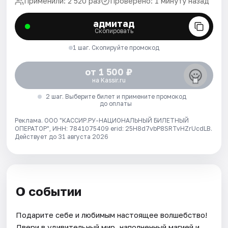
Применили: 2 520 раз
Проверено: 1 минуту назад
адмитад
Скопировать
1 шаг. Скопируйте промокод
от 1 500 ₽
на Kassir.ru
2 шаг. Выберите билет и примените промокод
до оплаты
Реклама. ООО "КАССИР.РУ-НАЦИОНАЛЬНЫЙ БИЛЕТНЫЙ
ОПЕРАТОР", ИНН: 7841075409 erid: 25H8d7vbP8SRTvHZrUcdLB.
Действует до 31 августа 2026
О событии
Подарите себе и любимым настоящее волшебство!
Двери в удивительный мир, наполненный магией и