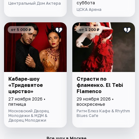
суббота
Центральный Дом Актера
ЦСКА Арена
от 5 000 ₽
от 1 200 ₽
Кабаре-шоу
Страсти по
«Тридевятое
фламенко. El Tebi
царство»
Flamenco
27 ноября 2026 •
29 ноября 2026 •
пятница
воскресенье
Московский Дворец
Ритм Блюз Кафе & Rhythm
Молодежи & МДМ &
Blues Cafe
Дворец Молодежи
→
Все шоу в Москве