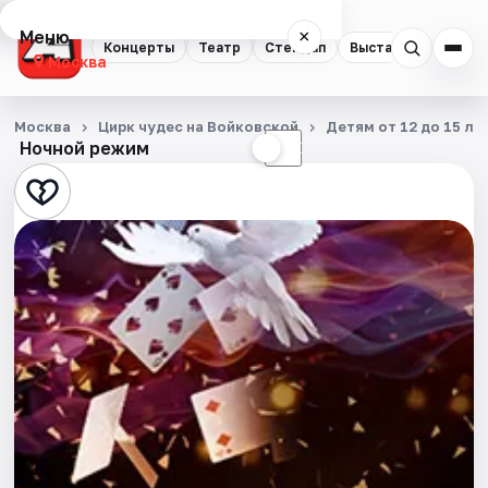
Меню
×
Концерты
Театр
Стендап
Выставки
Квест
Москва
Концерты
Москва
Цирк чудес на Войковской
Детям от 12 до 15 ле
Ночной режим
☀
☾
Театр
Стендап
Выставки
Квесты
Экскурсии
Спорт
События