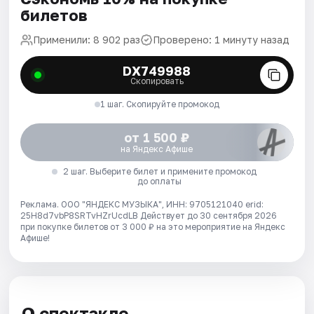
билетов
Применили: 8 902 раз
Проверено: 1 минуту назад
DX749988
Скопировать
1 шаг. Скопируйте промокод
от 1 500 ₽
на Яндекс Афише
2 шаг. Выберите билет и примените промокод
до оплаты
Реклама. ООО "ЯНДЕКС МУЗЫКА", ИНН: 9705121040 erid:
25H8d7vbP8SRTvHZrUcdLB
Действует до 30 сентября 2026
при покупке билетов от 3 000 ₽ на это мероприятие на Яндекс
Афише!
О спектакле