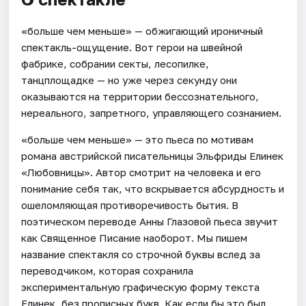
«больше чем меньше» — обжигающий ироничный
спектакль-ощущение. Вот герои на швейной
фабрике, собрании секты, лесопилке,
танцплощадке — но уже через секунду они
оказываются на территории бессознательного,
нереального, запретного, управляющего сознанием.
«больше чем меньше» — это пьеса по мотивам
романа австрийской писательницы Эльфриды Елинек
«Любовницы». Автор смотрит на человека и его
понимание себя так, что вскрывается абсурдность и
ошеломляющая противоречивость бытия. В
поэтическом переводе Анны Глазовой пьеса звучит
как Священное Писание наоборот. Мы пишем
название спектакля со строчной буквы вслед за
переводчиком, которая сохранила
экспериментальную графическую форму текста
Елинек, без прописных букв. Как если бы это был