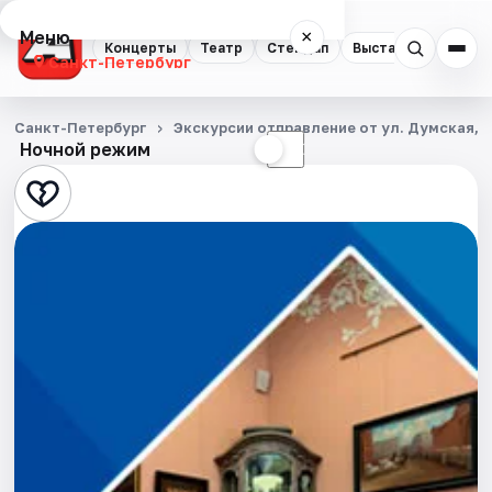
Меню
×
Концерты
Театр
Стендап
Выставки
Квест
Санкт-Петербург
Концерты
Санкт-Петербург
Экскурсии отправление от ул. Думская, д
Ночной режим
☀
☾
Театр
Стендап
Выставки
Квесты
Экскурсии
Спорт
События