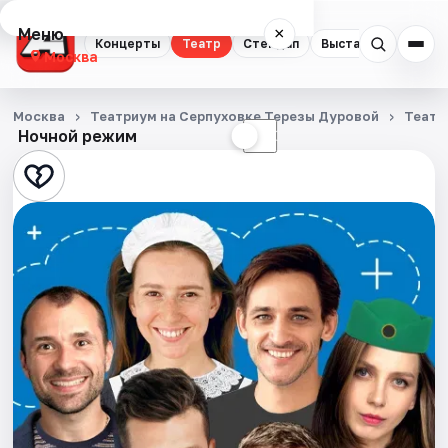
Меню
×
Концерты
Театр
Стендап
Выставки
Квест
Москва
Концерты
Москва
Театриум на Серпуховке Терезы Дуровой
Театр
Ночной режим
☀
☾
Театр
Стендап
Выставки
Квесты
Экскурсии
Спорт
События