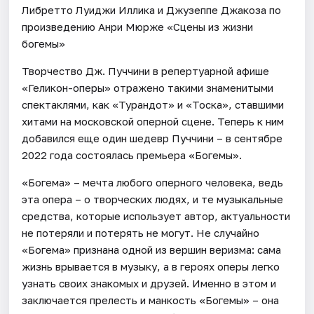
Либретто Луиджи Иллика и Джузеппе Джакоза по
произведению Анри Мюрже «Сцены из жизни
богемы»
Творчество Дж. Пуччини в репертуарной афише
«Геликон-оперы» отражено такими знаменитыми
спектаклями, как «Турандот» и «Тоска», ставшими
хитами на московской оперной сцене. Теперь к ним
добавился еще один шедевр Пуччини – в сентябре
2022 года состоялась премьера «Богемы».
«Богема» – мечта любого оперного человека, ведь
эта опера – о творческих людях, и те музыкальные
средства, которые использует автор, актуальности
не потеряли и потерять не могут. Не случайно
«Богема» признана одной из вершин веризма: сама
жизнь врывается в музыку, а в героях оперы легко
узнать своих знакомых и друзей. Именно в этом и
заключается прелесть и манкость «Богемы» – она