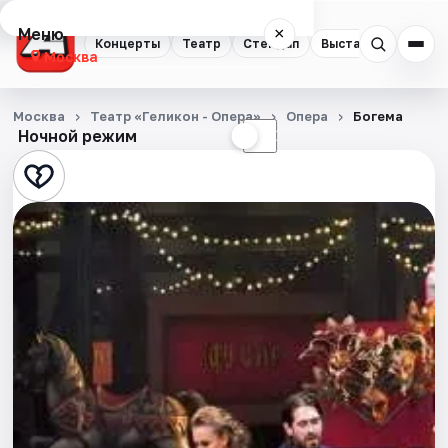
Меню
×
Концерты
Театр
Стендап
Выставки
Квест
Москва
Концерты
Москва
Театр «Геликон - Опера»
Опера
Богема
Ночной режим
☀
☾
Театр
Стендап
Выставки
Квесты
Экскурсии
Спорт
События