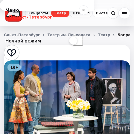
Меню
×
Концерты
Театр
Стендап
Выставки
Квест
Санкт-Петербург
Концерты
Санкт-Петербург
Театр им. Ленсовета
Театр
Бог рез
Ночной режим
☀
☾
Театр
Стендап
16+
Выставки
Квесты
Экскурсии
Спорт
События