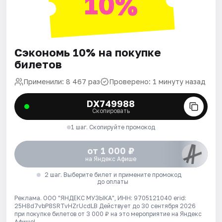
10%
Сэкономь 10% на покупке
билетов
Применили: 8 467 раз
Проверено: 1 минуту назад
DX749988
Скопировать
1 шаг. Скопируйте промокод
от 1 000 ₽
на Яндекс Афише
2 шаг. Выберите билет и примените промокод
до оплаты
Реклама. ООО "ЯНДЕКС МУЗЫКА", ИНН: 9705121040 erid:
25H8d7vbP8SRTvHZrUcdLB
Действует до 30 сентября 2026
при покупке билетов от 3 000 ₽ на это мероприятие на Яндекс
Афише!