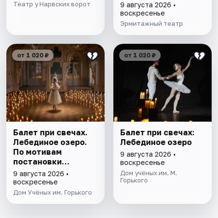
Театр у Нарвских ворот
9 августа 2026 •
воскресенье
Эрмитажный театр
от 1 020 ₽
от 1 020 ₽
Балет при свечах.
Балет при свечах:
Лебединое озеро.
Лебединое озеро
По мотивам
9 августа 2026 •
постановки
воскресенье
Мариуса Петипа
Дом учёных им. М.
9 августа 2026 •
Горького
воскресенье
Дом Учёных им. Горького