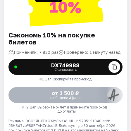
10%
Сэкономь 10% на покупке
билетов
Применили: 7 820 раз
Проверено: 1 минуту назад
DX749988
Скопировать
1 шаг. Скопируйте промокод
от 1 500 ₽
на Яндекс Афише
2 шаг. Выберите билет и примените промокод
до оплаты
Реклама. ООО "ЯНДЕКС МУЗЫКА", ИНН: 9705121040 erid:
25H8d7vbP8SRTvHZrUcdLB
Действует до 30 сентября 2026
при покупке билетов от 3 000 ₽ на это мероприятие на Яндекс