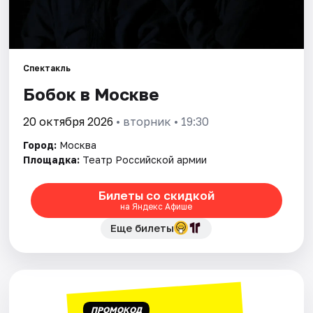
Города
Площадки
Спектакль
Бобок в Москве
Артисты
20 октября 2026
• вторник • 19:30
Рейтинги
Город:
Москва
Площадка:
Театр Российской армии
Билеты со скидкой
на Яндекс Афише
Еще билеты
ПРОМОКОД