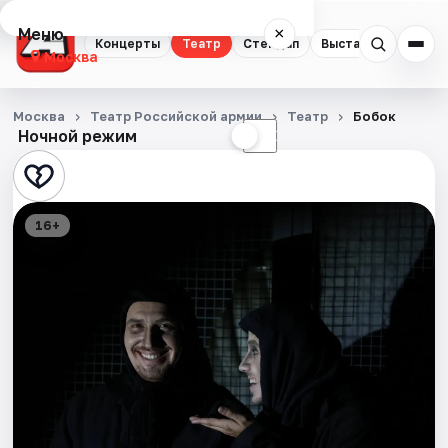
Меню
×
Концерты
Театр
Стендап
Выставки
Квест
Москва
Концерты
Москва
Театр Российской армии
Театр
Бобок
Ночной режим
☀
☾
Театр
Стендап
16+
Выставки
Квесты
Экскурсии
Спорт
События