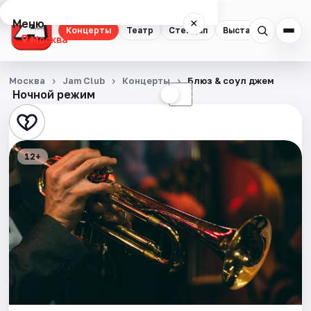
Меню
×
Концерты
Театр
Стендап
Выставки
Квест
Москва
Концерты
Москва
Jam Club
Концерты
Блюз & соул джем
Ночной режим
☀
☾
Театр
Стендап
12+
Выставки
Квесты
Экскурсии
Спорт
События