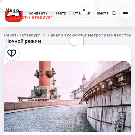
Меню
×
Концерты
Театр
Стендап
Выставки
Квест
Санкт-Петербург
Концерты
Санкт-Петербург
Начало экскурсии: метро "Василеостровс
Ночной режим
☀
☾
Театр
Стендап
Выставки
Квесты
Экскурсии
Спорт
События