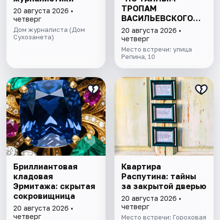
ТРОПАМ
20 августа 2026 •
ВАСИЛЬЕВСКОГО
четверг
ОСТРОВА"
Дом журналиста (Дом
20 августа 2026 •
Сухозанета)
четверг
Место встречи: улица
Репина, 10
Бриллиантовая
Квартира
кладовая
Распутина: тайны
Эрмитажа: скрытая
за закрытой дверью
сокровищница
20 августа 2026 •
четверг
20 августа 2026 •
четверг
Место встречи: Гороховая