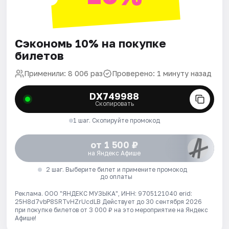
Сэкономь 10% на покупке
билетов
Применили: 8 006 раз
Проверено: 1 минуту назад
DX749988
Скопировать
1 шаг. Скопируйте промокод
от 1 500 ₽
на Яндекс Афише
2 шаг. Выберите билет и примените промокод
до оплаты
Реклама. ООО "ЯНДЕКС МУЗЫКА", ИНН: 9705121040 erid:
25H8d7vbP8SRTvHZrUcdLB
Действует до 30 сентября 2026
при покупке билетов от 3 000 ₽ на это мероприятие на Яндекс
Афише!