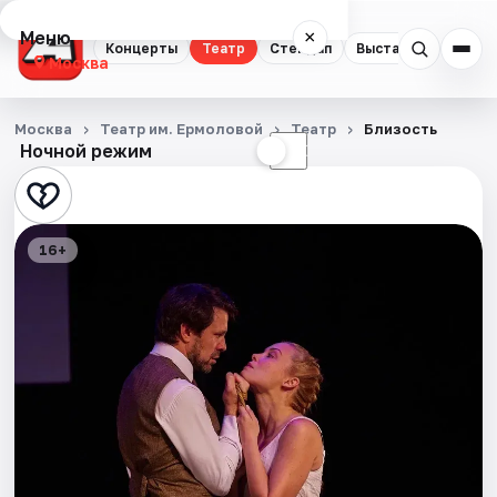
Меню
×
Концерты
Театр
Стендап
Выставки
Квест
Москва
Концерты
Москва
Театр им. Ермоловой
Театр
Близость
Ночной режим
☀
☾
Театр
Стендап
16+
Выставки
Квесты
Экскурсии
Спорт
События