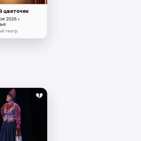
й цветочек
ря 2026 •
нье
й театр