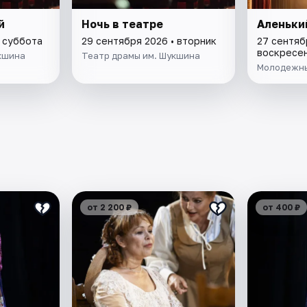
й
Ночь в театре
Аленьки
• суббота
29 сентября 2026 • вторник
27 сентяб
воскресе
кшина
Театр драмы им. Шукшина
Молодежны
от 2 200 ₽
от 400 ₽