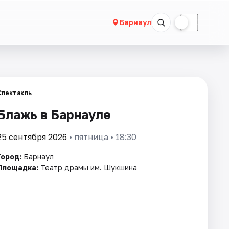
☀
☾
Барнаул
Спектакль
Блажь в Барнауле
25 сентября 2026
• пятница • 18:30
Город:
Барнаул
Площадка:
Театр драмы им. Шукшина