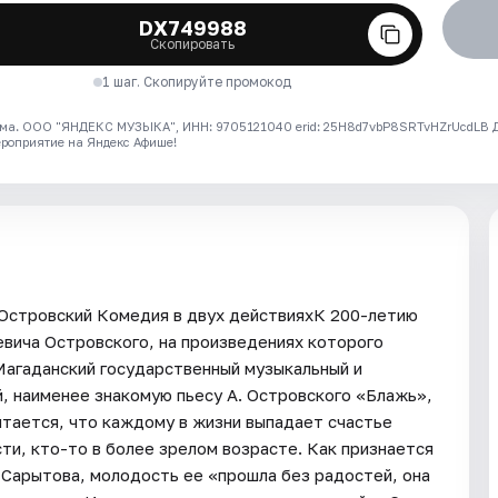
DX749988
Скопировать
1 шаг. Скопируйте промокод
ма. ООО "ЯНДЕКС МУЗЫКА", ИНН: 9705121040 erid: 25H8d7vbP8SRTvHZrUcdLB
ероприятие на Яндекс Афише!
 Островский Комедия в двух действияхК 200-летию
евича Островского, на произведениях которого
Магаданский государственный музыкальный и
й, наименее знакомую пьесу А. Островского «Блажь»,
итается, что каждому в жизни выпадает счастье
ти, кто-то в более зрелом возрасте. Как признается
Сарытова, молодость ее «прошла без радостей, она