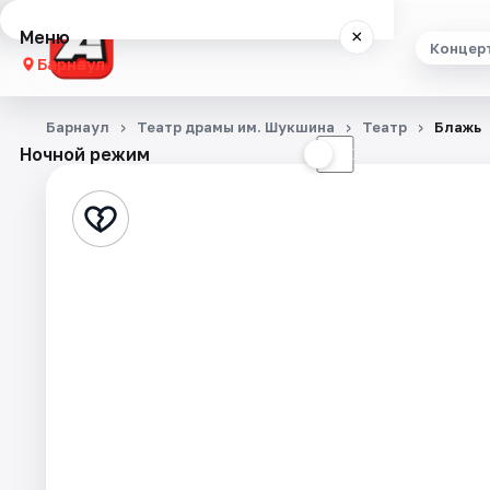
Меню
×
Концер
Барнаул
Концерты
Барнаул
Театр драмы им. Шукшина
Театр
Блажь
Ночной режим
☀
☾
Театр
Стендап
Выставки
Спорт
События
Города