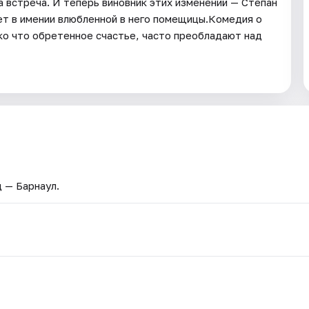
а встреча. И теперь виновник этих изменений — Степан
ет в имении влюбленной в него помещицы.Комедия о
ько что обретенное счастье, часто преобладают над
д — Барнаул.