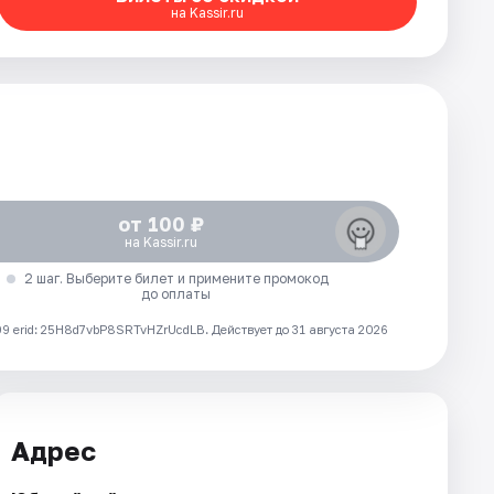
на Kassir.ru
от 100 ₽
на Kassir.ru
2 шаг. Выберите билет и примените промокод
до оплаты
 erid: 25H8d7vbP8SRTvHZrUcdLB.
Действует до 31 августа 2026
Адрес