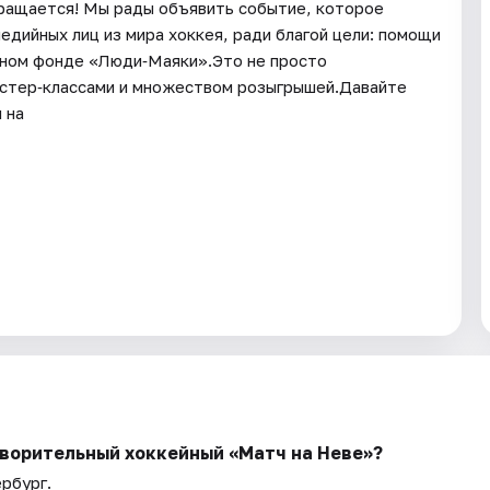
ращается! Мы рады объявить событие, которое
дийных лиц из мира хоккея, ради благой цели: помощи
ьном фонде «Люди‑Маяки».Это не просто
мастер‑классами и множеством розыгрышей.Давайте
 на
ворительный хоккейный «Матч на Неве»?
рбург.