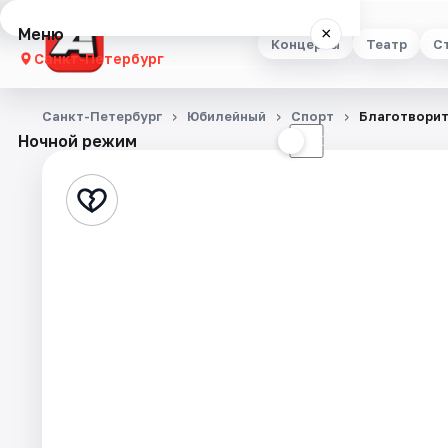
Меню
×
Концерты
Театр
С
Санкт-Петербург
Концерты
Санкт-Петербург
Юбилейный
Спорт
Благотворит
Ночной режим
☀
☾
Театр
Стендап
Выставки
Квесты
Экскурсии
Спорт
События