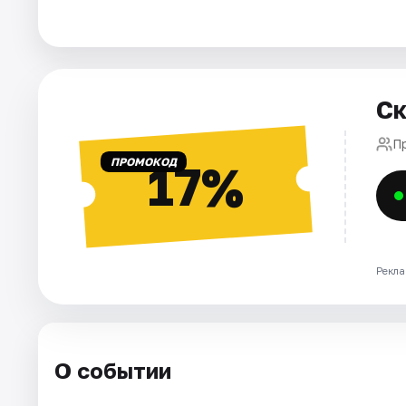
Города
Площадки
Ск
Артисты
П
ПРОМОКОД
17%
Рейтинги
Рекла
О событии