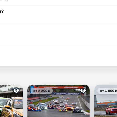
е?
.
я
от 2 200 ₽
от 1 000 ₽