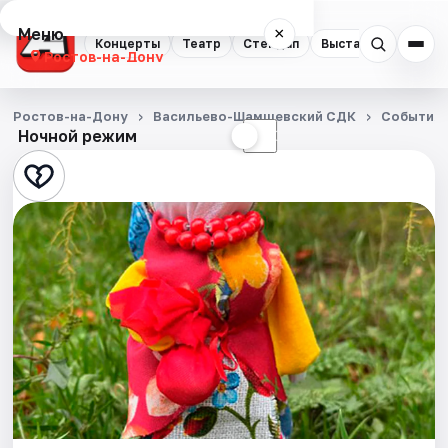
Меню
×
Концерты
Театр
Стендап
Выставки
Квест
Ростов-на-Дону
Концерты
Ростов-на-Дону
Васильево-Шамшевский СДК
События
Ночной режим
☀
☾
Театр
Стендап
Выставки
Квесты
Экскурсии
Спорт
События