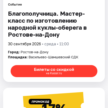
Событие
Благополучница. Мастер-
Города
класс по изготовлению
Площадки
народной куклы-оберега в
Ростове-на-Дону
Артисты
30 сентября 2026
• среда • 11:00
Рейтинги
Город:
Ростов-на-Дону
Площадка:
Васильево-Шамшевский СДК
Билеты со скидкой
на Kassir.ru
ПРОМОКОД