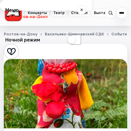
Меню
×
Концерты
Театр
Стендап
Выставки
Квест
Ростов-на-Дону
Концерты
Ростов-на-Дону
Васильево-Шамшевский СДК
События
Ночной режим
☀
☾
Театр
Стендап
Выставки
Квесты
Экскурсии
Спорт
События