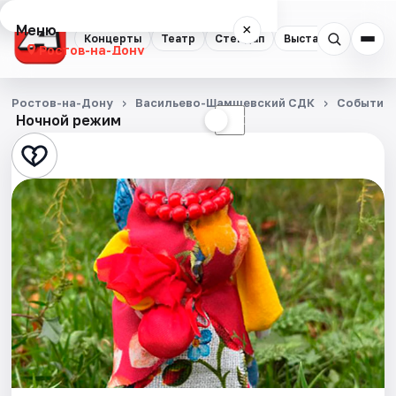
Меню
×
Концерты
Театр
Стендап
Выставки
Квест
Ростов-на-Дону
Концерты
Ростов-на-Дону
Васильево-Шамшевский СДК
События
Ночной режим
☀
☾
Театр
Стендап
Выставки
Квесты
Экскурсии
Спорт
События