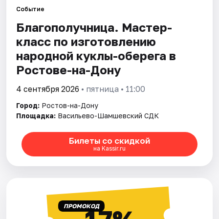
Событие
Благополучница. Мастер-
Города
класс по изготовлению
Площадки
народной куклы-оберега в
Ростове-на-Дону
Артисты
4 сентября 2026
• пятница • 11:00
Рейтинги
Город:
Ростов-на-Дону
Площадка:
Васильево-Шамшевский СДК
Билеты со скидкой
на Kassir.ru
ПРОМОКОД