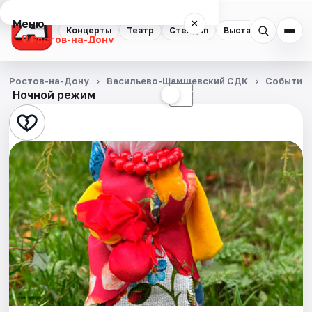
Меню
×
Концерты
Театр
Стендап
Выставки
Квест
Ростов-на-Дону
Концерты
Ростов-на-Дону
Васильево-Шамшевский СДК
События
Ночной режим
☀
☾
Театр
Стендап
Выставки
Квесты
Экскурсии
Спорт
События