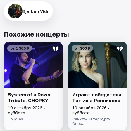
Bjarkan Vidr
Похожие концерты
от 1 300 ₽
от 300 ₽
System of a Down
Играют победители.
Tribute. CHOPSY
Татьяна Репникова
10 октября 2026 •
10 октября 2026 •
суббота
суббота
Douglas
Санктъ-Петербургъ
Опера