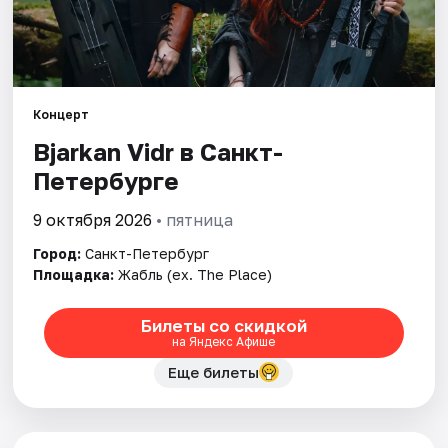
Города
Площадки
Концерт
Артисты
Bjarkan Vidr в Санкт-
Петербурге
Рейтинги
9 октября 2026
• пятница
Город:
Санкт-Петербург
Площадка:
Жабль (ex. The Place)
Билеты со скидкой
на Яндекс Афише
Еще билеты