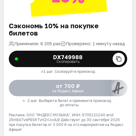
Сэкономь 10% на покупке
билетов
Применили: 8 205 раз
Проверено: 1 минуту назад
DX749988
Скопировать
1 шаг. Скопируйте промокод
от 700 ₽
на Яндекс Афише
2 шаг. Выберите билет и примените промокод
до оплаты
Реклама. ООО "ЯНДЕКС МУЗЫКА", ИНН: 9705121040 erid:
25H8d7vbP8SRTvHZrUcdLB
Действует до 30 сентября 2026
при покупке билетов от 3 000 ₽ на это мероприятие на Яндекс
Афише!