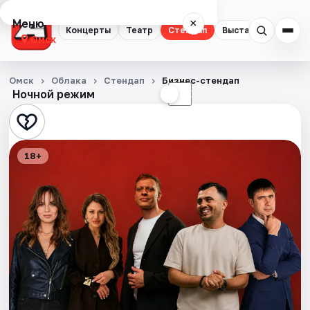
Меню
×
Концерты
Театр
Стендап
Выставки
Квест
Омск
Концерты
Омск
Облака
Стендап
Бизнес-стендап
Ночной режим
☀
☾
Театр
Стендап
18+
Выставки
Квесты
Экскурсии
Спорт
События