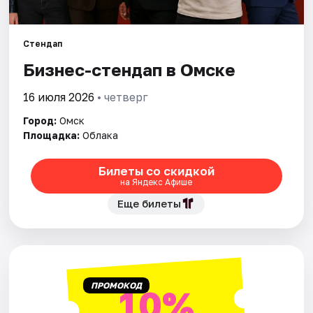
Города
Стендап
Бизнес-стендап в Омске
Площадки
16 июля 2026
• четверг
Артисты
Город:
Омск
Рейтинги
Площадка:
Облака
Билеты со скидкой
на Яндекс Афише
Еще билеты
ПРОМОКОД
10%