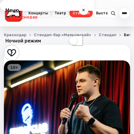
Меню
×
Концерты
Театр
Стендап
Выставки
Квест
Краснодар
Концерты
Краснодар
Стендап-бар «Маяковский»
Стендап
Битв
Ночной режим
☀
☾
Театр
Стендап
16+
Выставки
Квесты
Экскурсии
Спорт
События