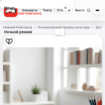
Меню
×
Концерты
Театр
Стендап
Выставки
Квест
Нижний Новгород
Концерты
Нижний Новгород
Починковский дворец культуры
Детя
Ночной режим
☀
☾
Театр
Стендап
Выставки
Квесты
Экскурсии
Спорт
События