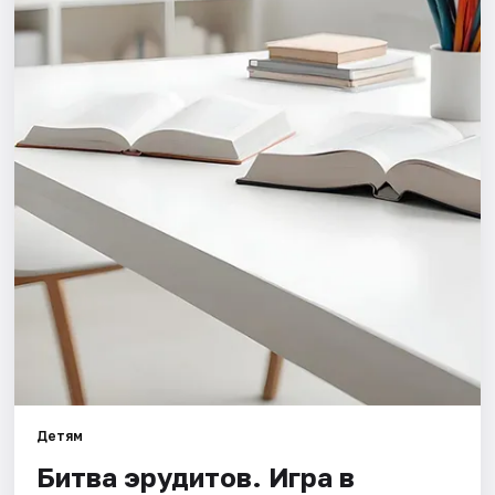
Города
Площадки
Артисты
Рейтинги
Детям
Битва эрудитов. Игра в