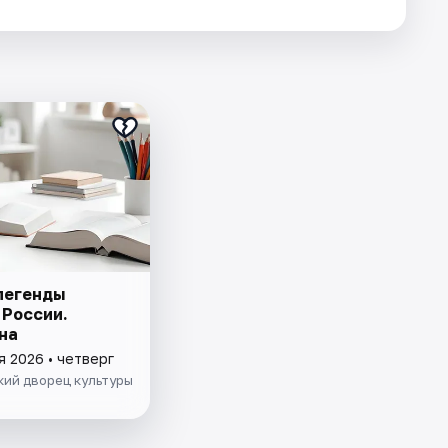
легенды
 России.
на
я 2026 • четверг
кий дворец культуры