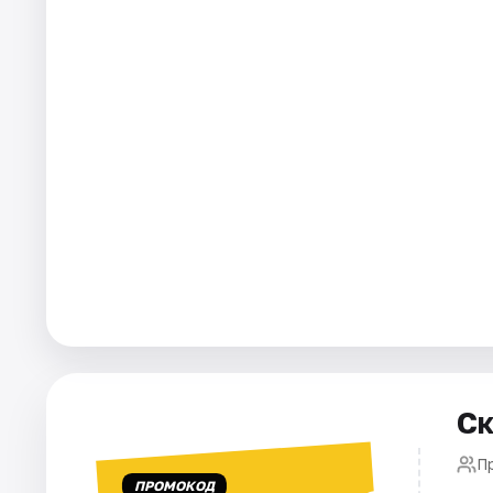
Города
Площадки
Артисты
Рейтинги
Ск
П
ПРОМОКОД