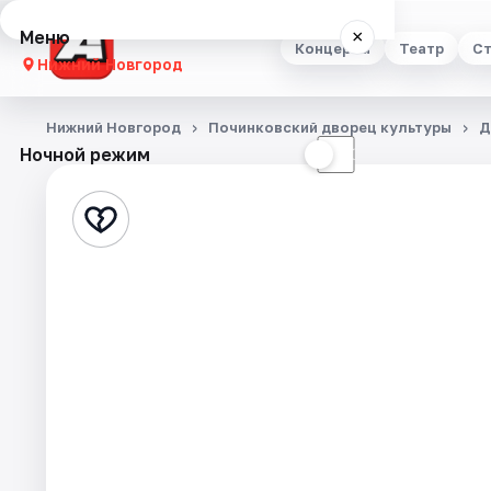
Меню
×
Концерты
Театр
Ст
Нижний Новгород
Концерты
Нижний Новгород
Починковский дворец культуры
Д
Ночной режим
☀
☾
Театр
Стендап
Выставки
Квесты
Экскурсии
Спорт
События