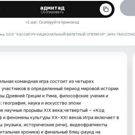
адмитад
Скопировать
1 шаг. Скопируйте промокод
ма. ООО "КАССИР.РУ-НАЦИОНАЛЬНЫЙ БИЛЕТНЫЙ ОПЕРАТОР", ИНН: 7841075409
льная командная игра состоит из четырех
 участников в определенный период мировой истории
фы Древней Греции и Рима, философские учения и
 география, наука и искусство эпохи
е научные прорывы XIX века;четвертый – «Код
ф и феномены культуры XX–XXI веков.Игра включает в
ы (музыка, исторические речи), видеофрагменты
нтальная хроника) и финальный блиц-раунд на