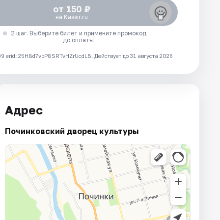
от 150 ₽
на Kassir.ru
2 шаг. Выберите билет и примените промокод
до оплаты
 erid: 25H8d7vbP8SRTvHZrUcdLB.
Действует до 31 августа 2026
Адрес
Починковский дворец культуры