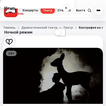
Меню
×
Концерты
Театр
Стендап
Выставки
Квест
Тюмень
Концерты
Тюмень
Драматический театр
Театр
Биография из ле
Ночной режим
☀
☾
Театр
Стендап
16+
Выставки
Квесты
Экскурсии
Спорт
События