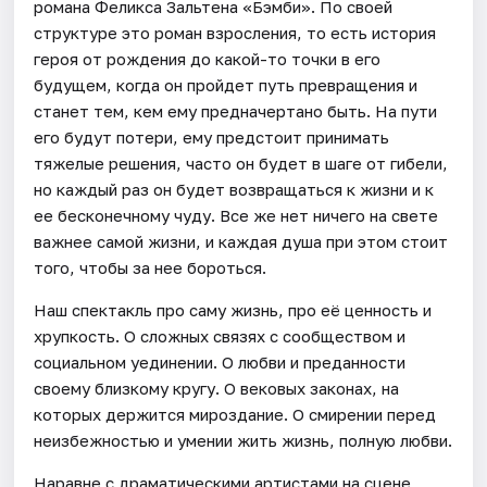
романа Феликса Зальтена «Бэмби». По своей
структуре это роман взросления, то есть история
героя от рождения до какой-то точки в его
будущем, когда он пройдет путь превращения и
станет тем, кем ему предначертано быть. На пути
его будут потери, ему предстоит принимать
тяжелые решения, часто он будет в шаге от гибели,
но каждый раз он будет возвращаться к жизни и к
ее бесконечному чуду. Все же нет ничего на свете
важнее самой жизни, и каждая душа при этом стоит
того, чтобы за нее бороться.
Наш спектакль про саму жизнь, про её ценность и
хрупкость. О сложных связях с сообществом и
социальном уединении. О любви и преданности
своему близкому кругу. О вековых законах, на
которых держится мироздание. О смирении перед
неизбежностью и умении жить жизнь, полную любви.
Наравне с драматическими артистами на сцене