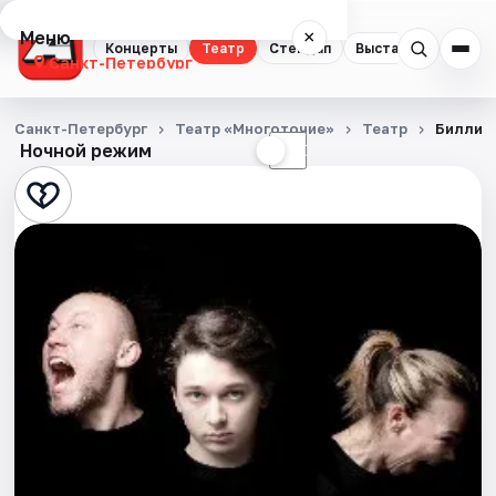
Меню
×
Концерты
Театр
Стендап
Выставки
Квест
Санкт-Петербург
Концерты
Санкт-Петербург
Театр «Многоточие»
Театр
Билли 
Ночной режим
☀
☾
Театр
Стендап
Выставки
Квесты
Экскурсии
Спорт
События