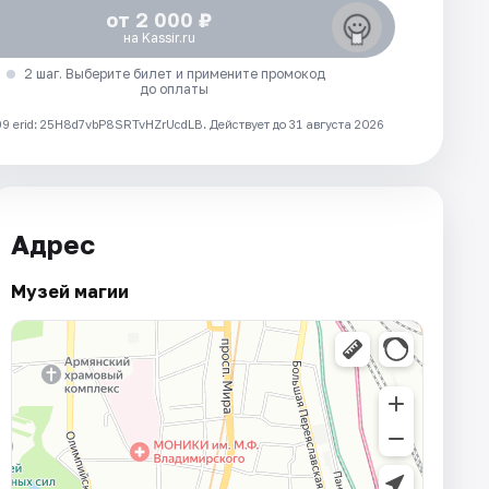
от 2 000 ₽
на Kassir.ru
2 шаг. Выберите билет и примените промокод
до оплаты
 erid: 25H8d7vbP8SRTvHZrUcdLB.
Действует до 31 августа 2026
Адрес
Музей магии