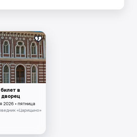
 билет в
 дворец
я 2026 • пятница
оведник «Царицыно»