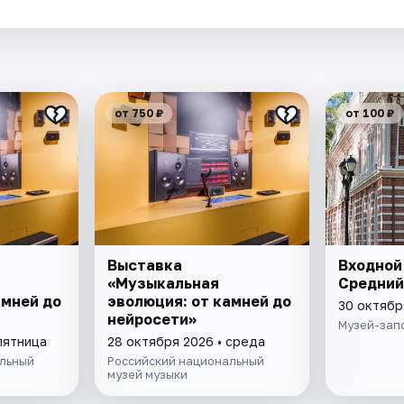
.
от 750 ₽
от 100 ₽
Выставка
Входной
«Музыкальная
Средний
амней до
эволюция: от камней до
30 октябр
нейросети»
Музей-зап
пятница
28 октября 2026 • среда
льный
Российский национальный
музей музыки