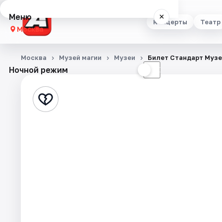
Меню
×
Концерты
Театр
Москва
Концерты
Москва
Музей магии
Музеи
Билет Стандарт Музе
Ночной режим
☀
☾
Театр
Стендап
Выставки
Квесты
Экскурсии
Спорт
События