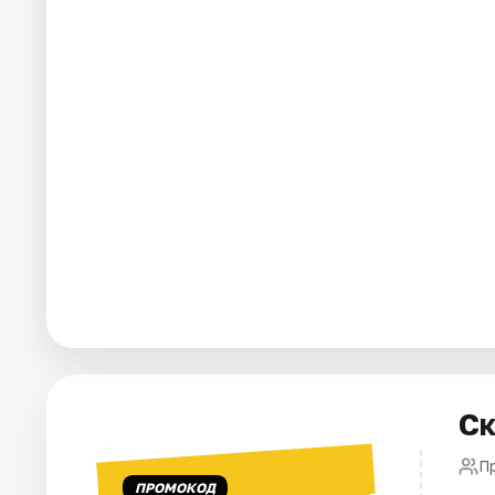
Города
Площадки
Артисты
Рейтинги
Ск
П
ПРОМОКОД