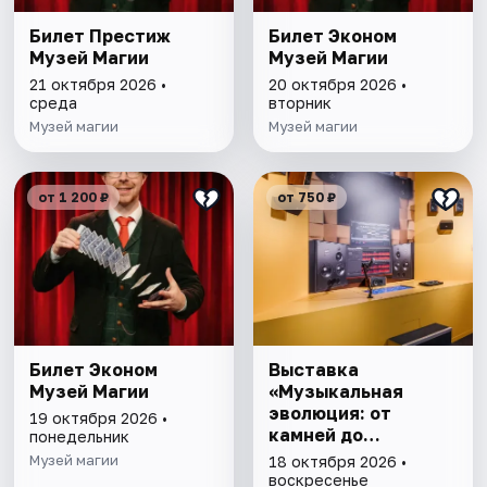
Билет Престиж
Билет Эконом
Музей Магии
Музей Магии
21 октября 2026 •
20 октября 2026 •
среда
вторник
Музей магии
Музей магии
от 1 200 ₽
от 750 ₽
Билет Эконом
Выставка
Музей Магии
«Музыкальная
эволюция: от
19 октября 2026 •
камней до
понедельник
нейросети»
Музей магии
18 октября 2026 •
воскресенье