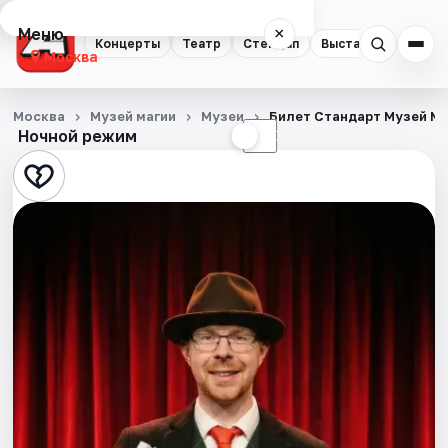
Меню
×
Концерты
Театр
Стендап
Выставки
Квест
Москва
Концерты
Москва
Музей магии
Музеи
Билет Стандарт Музей М
Ночной режим
☀
☾
Театр
Стендап
Выставки
Квесты
Экскурсии
Спорт
События