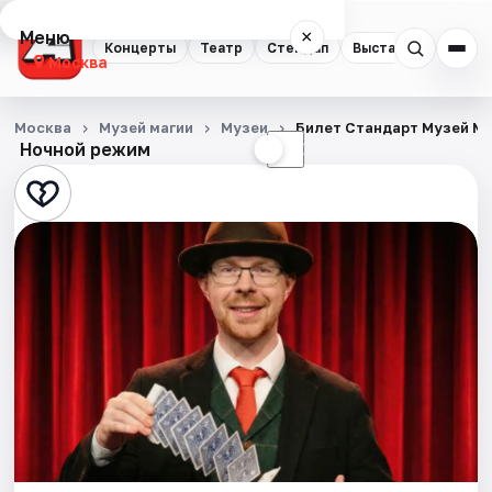
Меню
×
Концерты
Театр
Стендап
Выставки
Квест
Москва
Концерты
Москва
Музей магии
Музеи
Билет Стандарт Музей М
Ночной режим
☀
☾
Театр
Стендап
Выставки
Квесты
Экскурсии
Спорт
События