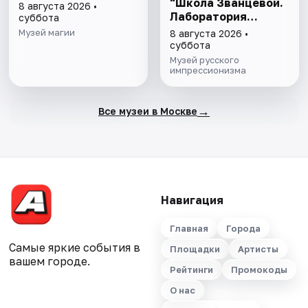
"Школа Званцевой.
8 августа 2026 •
Лаборатория
суббота
модернизма" и
Музей магии
8 августа 2026 •
"Хрупкие причуды:
суббота
от кондитерской к
Музей русского
музею"
импрессионизма
→
Все музеи в Москве
Навигация
Главная
Города
Самые яркие события в
Площадки
Артисты
вашем городе.
Рейтинги
Промокоды
О нас