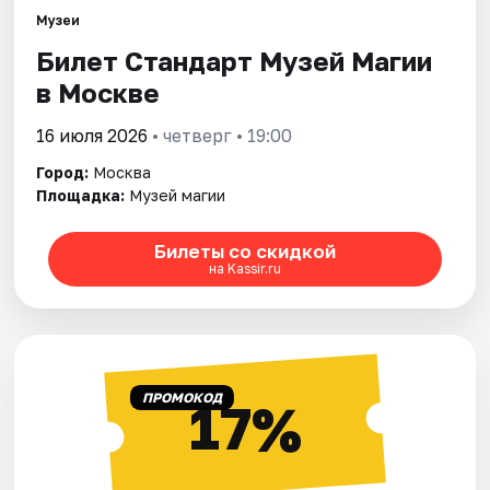
Музеи
Билет Стандарт Музей Магии
Города
в Москве
Площадки
16 июля 2026
• четверг • 19:00
Артисты
Город:
Москва
Площадка:
Музей магии
Рейтинги
Билеты со скидкой
на Kassir.ru
ПРОМОКОД
17%