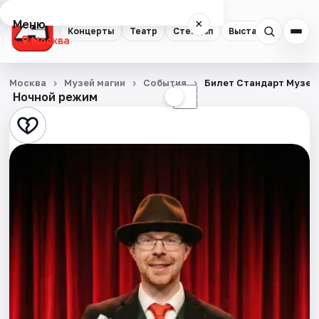
Меню
×
Концерты
Театр
Стендап
Выставки
Квест
Москва
Концерты
Москва
Музей магии
События
Билет Стандарт Музей
Ночной режим
☀
☾
Театр
Стендап
Выставки
Квесты
Экскурсии
Спорт
События