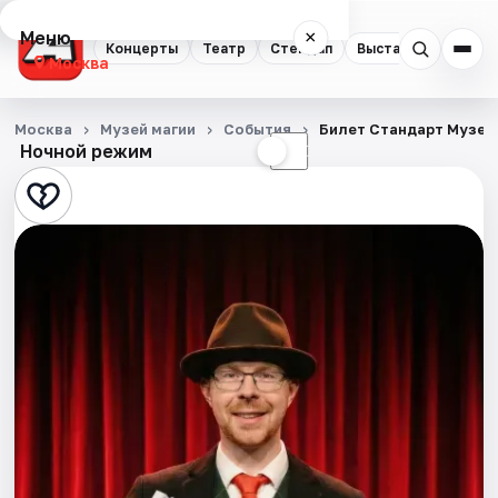
Меню
×
Концерты
Театр
Стендап
Выставки
Квест
Москва
Концерты
Москва
Музей магии
События
Билет Стандарт Музей
Ночной режим
☀
☾
Театр
Стендап
Выставки
Квесты
Экскурсии
Спорт
События