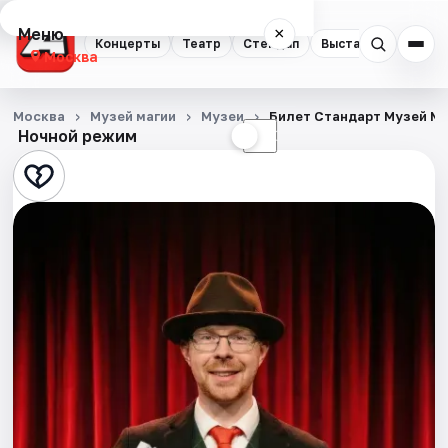
Меню
×
Концерты
Театр
Стендап
Выставки
Квест
Москва
Концерты
Москва
Музей магии
Музеи
Билет Стандарт Музей М
Ночной режим
☀
☾
Театр
Стендап
Выставки
Квесты
Экскурсии
Спорт
События