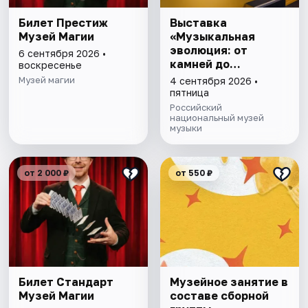
Билет Престиж
Выставка
Музей Магии
«Музыкальная
эволюция: от
6 сентября 2026 •
камней до
воскресенье
нейросети»
Музей магии
4 сентября 2026 •
пятница
Российский
национальный музей
музыки
от 2 000 ₽
от 550 ₽
Билет Стандарт
Музейное занятие в
Музей Магии
составе сборной