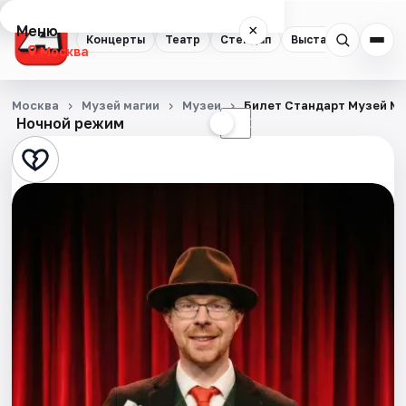
Меню
×
Концерты
Театр
Стендап
Выставки
Квест
Москва
Концерты
Москва
Музей магии
Музеи
Билет Стандарт Музей М
Ночной режим
☀
☾
Театр
Стендап
Выставки
Квесты
Экскурсии
Спорт
События