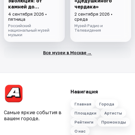
эволюция: от
«Дедушкиного
камней до
чердака»
нейросети»
4 сентября 2026 •
2 сентября 2026 •
пятница
среда
Российский
Музей Радио и
национальный музей
Телевидения
музыки
→
Все музеи в Москве
Навигация
Главная
Города
Самые яркие события в
Площадки
Артисты
вашем городе.
Рейтинги
Промокоды
О нас