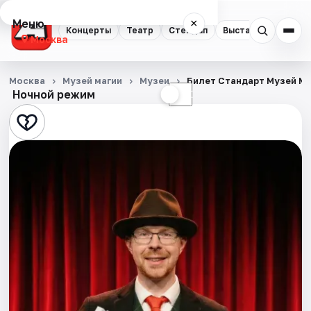
Меню
×
Концерты
Театр
Стендап
Выставки
Квест
Москва
Концерты
Москва
Музей магии
Музеи
Билет Стандарт Музей М
Ночной режим
☀
☾
Театр
Стендап
Выставки
Квесты
Экскурсии
Спорт
События