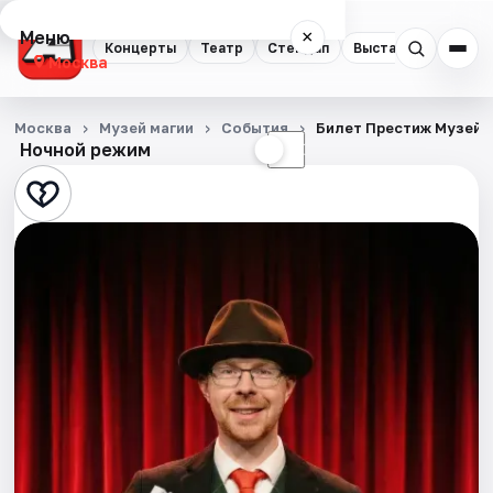
Меню
×
Концерты
Театр
Стендап
Выставки
Квест
Москва
Концерты
Москва
Музей магии
События
Билет Престиж Музей 
Ночной режим
☀
☾
Театр
Стендап
Выставки
Квесты
Экскурсии
Спорт
События